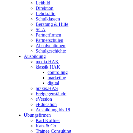
Leitbild
Direktion
Lehrkräfte
Schulklassen
Beratung & Hilfe
SGA
Partnerfirmen
Partnerschulen
Absolventinnen
Schulgeschichte
Ausbildung
media.HAK
klassik.HAK
controlling
marketing
digital
praxis.HAS
Freigegenstände
eVersion
eEducation
Ausbildung bis 18
Übungsfirmen
Karl Koffner
Katz & Co
Trainee Consulting