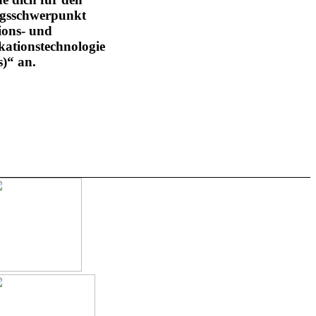
gsschwerpunkt
ions- und
tionstechnologie
s)
“
an.