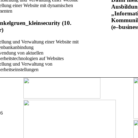
ellung einer Website mit dynamischen
Ausbildun
menten
„
Informat
Kommunika
security
(10.
(e
–
busines
r)
ellung und Verwaltung einer Website mit
enbankanbindung
endung von aktuellen
erheitstechnologien auf Websites
tellung und Verwaltung von
erheitseinstellungen
26