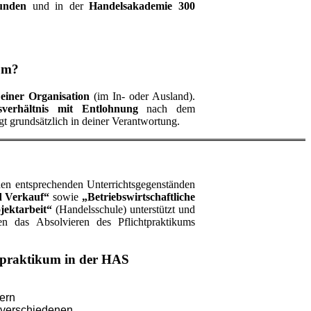
tunden
und in der
Handelsakademie 300
kum?
einer Organisation
(im In- oder Ausland).
tsverhältnis mit Entlohnung
nach dem
gt grundsätzlich in deiner Verantwortung.
den entsprechenden Unterrichtsgegenständen
d Verkauf“
sowie
„Betriebswirtschaftliche
jektarbeit“
(Handelsschule) unterstützt und
nen das Absolvieren des Pflichtpraktikums
chtpraktikum in der HAS
tern
 verschiedenen