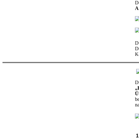
D
A
D
D
Ko
D
„
Ü
b
na
1