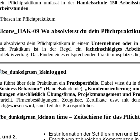
ein Pflichtpraktikum umfasst in der
Handelsschule 150 Arbeitss
rbeitsstunden
.
Wo absolvierst du dein Pflichtprakti
u absolvierst dein Pflichtpraktikum in einem
Unternehmen oder in 
ein Praktikum ist in der Regel ein
facheinschlägiges Arbei
llektivvertrag. Das Finden eines entsprechenden Praktikumsplatzes lie
logged
u führst über dein Praktikum ein
Praxisportfolio
. Dabei wirst du in 
Business Behaviour“
(Handelsakademie),
„Kundenorientierung un
bungen einschließlich Übungsfirma, Projektmanagement und Pro
eurteilt. Firmenbestätigungen, Zeugnisse, Zertifikate usw. mit de
chgewiesen wird, sind Teil des Praxisportfolios.
on time – Zeitschiene für das Pfli
Erstinformation der Schüler/innen und El
. und 2.
Erwerb von zahlreichen Kompetenzen in