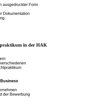
in ausgedruckter Form
er Dokumentation
ung
chtpraktikum in der HAK
tern
 verschiedenen
chtpraktikum
„Business
ternehmen
nd der Bewerbung