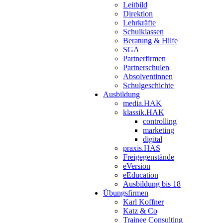
Leitbild
Direktion
Lehrkräfte
Schulklassen
Beratung & Hilfe
SGA
Partnerfirmen
Partnerschulen
Absolventinnen
Schulgeschichte
Ausbildung
media.HAK
klassik.HAK
controlling
marketing
digital
praxis.HAS
Freigegenstände
eVersion
eEducation
Ausbildung bis 18
Übungsfirmen
Karl Koffner
Katz & Co
Trainee Consulting