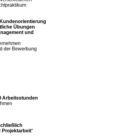
chtpraktikum
Kundenorientierung
ftliche Übungen
management und
ternehmen
nd der Bewerbung
0 Arbeitsstunden
ehmen
chließlich
Projektarbeit
“