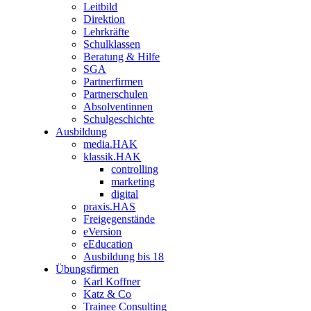
Leitbild
Direktion
Lehrkräfte
Schulklassen
Beratung & Hilfe
SGA
Partnerfirmen
Partnerschulen
Absolventinnen
Schulgeschichte
Ausbildung
media.HAK
klassik.HAK
controlling
marketing
digital
praxis.HAS
Freigegenstände
eVersion
eEducation
Ausbildung bis 18
Übungsfirmen
Karl Koffner
Katz & Co
Trainee Consulting