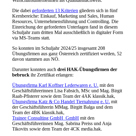
Wirtschaftsunternehmen als Qualitätsnachweis.
Die dabei
geforderten 13 Kriterien
gliedern sich in fünf
Kernbereiche: Einkauf, Marketing und Sales, Human
Resources, Unternehmensführung und Controlling. Die
Einreichung der geforderten Unterlagen fand in diesem
Schuljahr zum dritten Mal ausschließlich in digitaler Form
via MS-Teams statt.
So konnten im Schuljahr 2024/25 insgesamt 208
Übungsfirmen aus ganz Österreich zertifiziert werden, 52
davon stammen aus NÖ.
Darunter konnten auch
drei HAK-Übungsfirmen der
bebruck
ihr Zertifikat erlangen:
Übungsfirma Karl Koffner Lederwaren e. U.
mit den
Geschäftsführerinnen Lisa Fabsich, MSc und Mag. Birgit
Raab-Pfisterer sowie dem Team der 4AK klassik.hak,
Übungsfirma Katz & Co Handel Tiernahrung e. U.
mit
der Geschäftsführerin MMag. Birgitt Balga und dem
Team der 4BK klassik.hak,
Trainee Consulting GmbH GmbH
mit den
Geschäftsführerinnen Mag. Sabrina Preiss und Anja
Tikovitx sowie dem Team der 4CK media.hak.