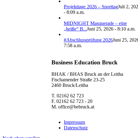
Projekttage 2026 – Sporttag
Juli 2, 20
- 8:09 a.m.
MIDNIGHT Masquerade – eine
„heiße“ B...
Juni 25, 2026 - 8:10 a.m.
#Abschlussprüfung 2026
Juni 25, 202
7:58 a.m.
Business Education Bruck
BHAK / BHAS Bruck an der Leitha
Fischamender Straße 23-25
2460 Bruck/Leitha
T. 02162 62 723
F. 02162 62 723 - 20
M. office@bebruck.at
Impressum
Datenschutz