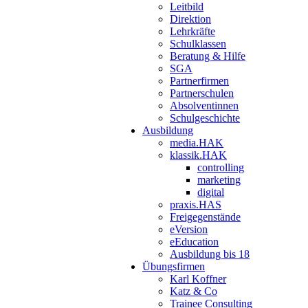
Leitbild
Direktion
Lehrkräfte
Schulklassen
Beratung & Hilfe
SGA
Partnerfirmen
Partnerschulen
Absolventinnen
Schulgeschichte
Ausbildung
media.HAK
klassik.HAK
controlling
marketing
digital
praxis.HAS
Freigegenstände
eVersion
eEducation
Ausbildung bis 18
Übungsfirmen
Karl Koffner
Katz & Co
Trainee Consulting