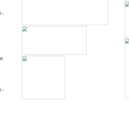
6 -
26
6 -