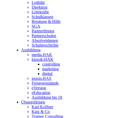
Leitbild
Direktion
Lehrkräfte
Schulklassen
Beratung & Hilfe
SGA
Partnerfirmen
Partnerschulen
Absolventinnen
Schulgeschichte
Ausbildung
media.HAK
klassik.HAK
controlling
marketing
digital
praxis.HAS
Freigegenstände
eVersion
eEducation
Ausbildung bis 18
Übungsfirmen
Karl Koffner
Katz & Co
Trainee Consulting